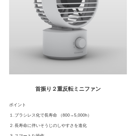
首振り２重反転ミニファン
ポイント
１.ブラシレス化で⾧寿命 （800→5,000h）
２.⾧寿命に伴いそうじのしやすさを進化
３.スマートな操作